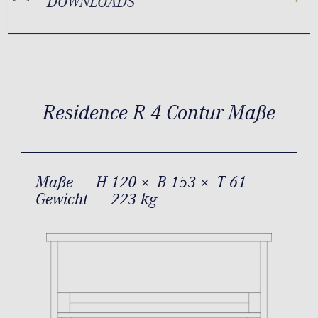
DOWNLOADS
Residence R 4 Contur Maße
Maße
H 120 × B 153 × T 61
Gewicht
223 kg