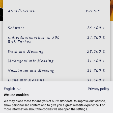
AUSFÜHRUNG
PREISE
Schwarz
26.500 €
individualisierbar in 200
34.500 €
RAL-Farben
Weiß mit Messing
28.500 €
Mahagoni mit Messing
31.500 €
Nussbaum mit Messing
31.500 €
Eiche mit Messing
31.500 €
English
Privacy policy
Wurzelnussbaum mit
34.500 €
Messing
We use cookies
We may place these for analysis of our visitor data, to improve our website,
Vavona mit Messing
34.500 €
show personalised content and to give you a great website experience. For
more information about the cookies we use open the settings.