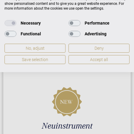
show personalised content and to give you a great website experience. For
more information about the cookies we use open the settings.
ZUSATZLEISTUNGEN FÜR C. BECHSTEIN
CONCERT A-192
Necessary
Performance
Functional
Advertising
No, adjust
Deny
PREISLISTE HERUNTERLADEN
Save selection
Accept all
Neuinstrument