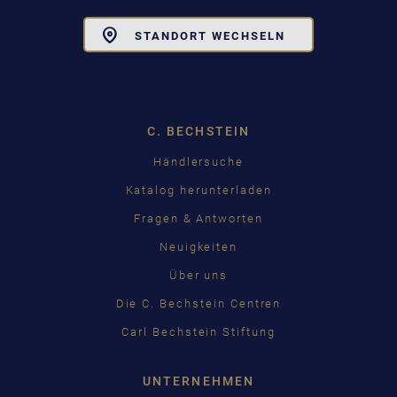
Toggle
STANDORT WECHSELN
Dropdown
C. BECHSTEIN
Händlersuche
Katalog herunterladen
Fragen & Antworten
Neuigkeiten
Über uns
Die C. Bechstein Centren
Carl Bechstein Stiftung
UNTERNEHMEN