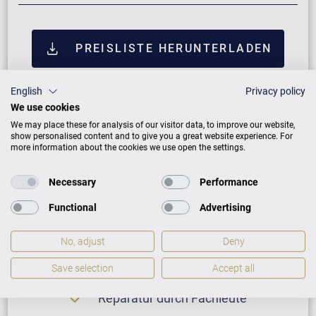
PREISLISTE HERUNTERLADEN
English
Privacy policy
We use cookies
We may place these for analysis of our visitor data, to improve our website,
show personalised content and to give you a great website experience. For
more information about the cookies we use open the settings.
Necessary
Performance
Functional
Advertising
Neuinstrument
No, adjust
Deny
Save selection
Accept all
5 Jahre Herstellergarantie
Reparatur durch Fachleute