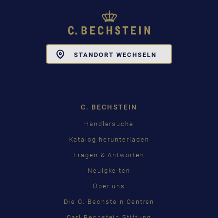
Toggle
STANDORT WECHSELN
Dropdown
C. BECHSTEIN
Händlersuche
Katalog herunterladen
Fragen & Antworten
Neuigkeiten
Über uns
Die C. Bechstein Centren
Carl Bechstein Stiftung