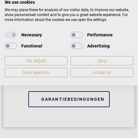
We use cookies
We may place these for analysis of our visitor data, to improve our website,
show personalised content and to give you a great website experience. For
more information about the cookies we use open the settings.
Necessary
Performance
Functional
Advertising
VARIO Digitalsystem
No, adjust
Deny
2 Jahre Herstellergarantie
Save selection
Accept all
Wir helfen bei Softwarefehlern
GARANTIEBEDINGUNGEN