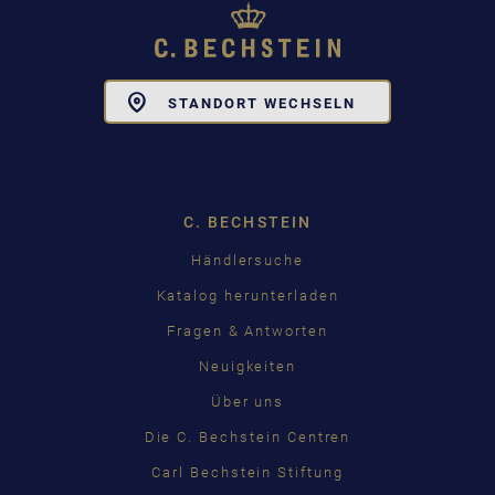
Toggle
STANDORT WECHSELN
Dropdown
C. BECHSTEIN
Händlersuche
Katalog herunterladen
Fragen & Antworten
Neuigkeiten
Über uns
Die C. Bechstein Centren
Carl Bechstein Stiftung