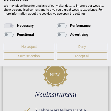
ZUSATZLEISTUNGEN FÜR C. BECHSTEIN
We may place these for analysis of our visitor data, to improve our website,
ACADEMY ACADEMY A 228
show personalised content and to give you a great website experience. For
more information about the cookies we use open the settings.
Necessary
Performance
PREISLISTE HERUNTERLADEN
Functional
Advertising
No, adjust
Deny
Save selection
Accept all
Neuinstrument
5 Jahre Herstellergarantie