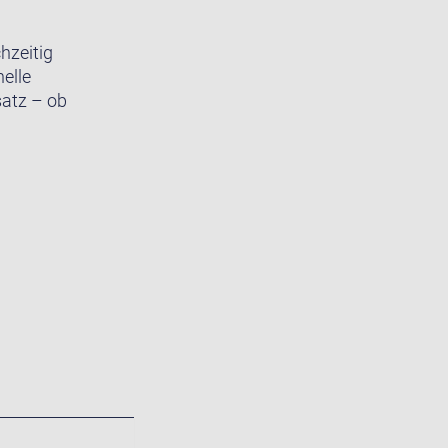
hzeitig
elle
satz – ob