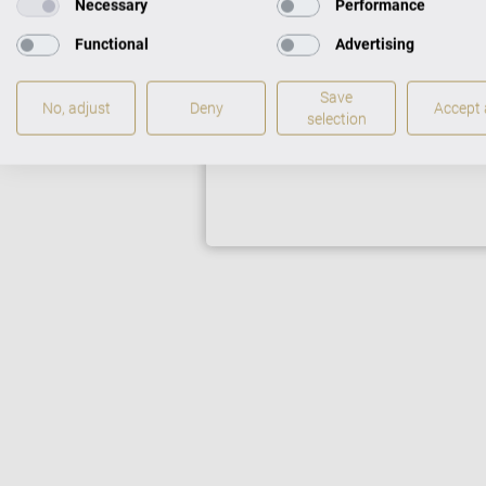
Necessary
Performance
Auf Wunsch erhalten Si
Sie weiter unten bei “Zu
Functional
Advertising
Save
No, adjust
Deny
Accept a
selection
FLÜGEL IM CEN