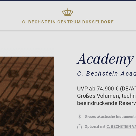
C. BECHSTEIN CENTRUM
DÜSSELDORF
Academy
C. Bechstein Aca
UVP ab 74.900 € (DE/AT
Großes Volumen, techni
beeindruckende Reserv
Dieses akustische Instrument 
Optional mit
C. BECHSTEIN V