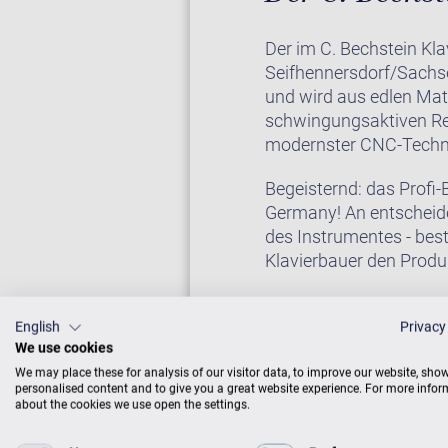
Der im C. Bechstein Kl
Seifhennersdorf/Sachse
und wird aus edlen Mat
schwingungsaktiven Re
modernster CNC-Technik
Begeisternd: das Profi
Germany! An entscheide
des Instrumentes - bes
Klavierbauer den Produ
Bauliche Konzepte der 
mit einem noblen, eleg
English
Privacy
We use cookies
Ton erhaben und getrag
We may place these for analysis of our visitor data, to improve our website, sho
selbstverständlich auc
personalised content and to give you a great website experience. For more info
about the cookies we use open the settings.