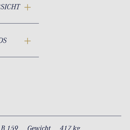
RSICHT
DS
 B 159
Gewicht
417 kg