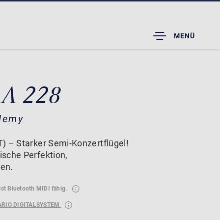
TOGGLE
MENÜ
DROPDOWN
 A 228
demy
) – Starker Semi-Konzertflügel!
sche Perfektion,
en.
ist Bluetooth MIDI fähig.
ARIO DIGITALSYSTEM