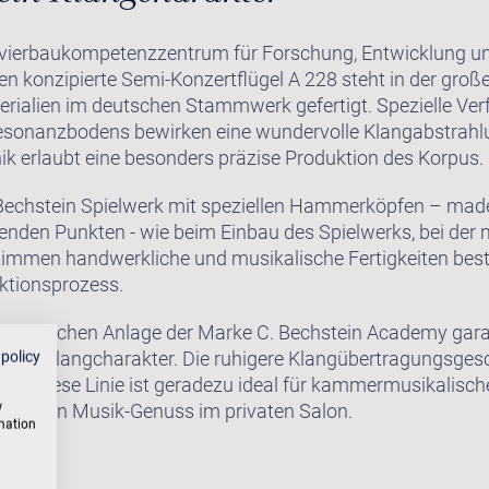
avierbaukompetenzzentrum für Forschung, Entwicklung un
n konzipierte Semi-Konzertflügel A 228 steht in der groß
erialien im deutschen Stammwerk gefertigt. Spezielle Ve
sonanzbodens bewirken eine wundervolle Klangabstrahlu
 erlaubt eine besonders präzise Produktion des Korpus.
-Bechstein Spielwerk mit speziellen Hammerköpfen – made
nden Punkten - wie beim Einbau des Spielwerks, bei der 
timmen handwerkliche und musikalische Fertigkeiten best
ktionsprozess.
akustischen Anlage der Marke C. Bechstein Academy gara
anten Klangcharakter. Die ruhigere Klangübertragungsge
 policy
en. Diese Linie ist geradezu ideal für kammermusikalische
w
h für den Musik-Genuss im privaten Salon.
rmation