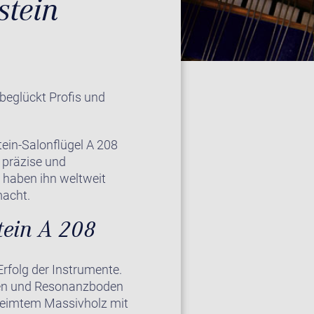
stein
 beglückt Profis und
tein-Salonflügel A 208
 präzise und
 haben ihn weltweit
macht.
tein A 208
Erfolg der Instrumente.
ppen und Resonanzboden
rleimtem Massivholz mit