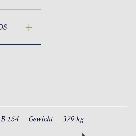
DS
 B 154
Gewicht
379 kg