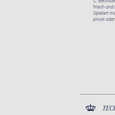
C. Bechste
frisch und 
Spielart m
privat oder
TEC