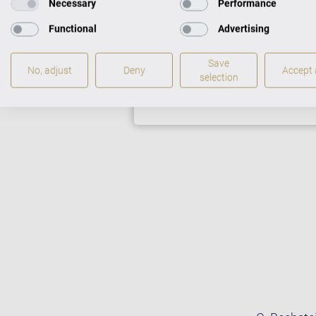
Necessary
Performance
Functional
Advertising
FLÜGEL IM CEN
Save
No, adjust
Deny
Accept a
selection