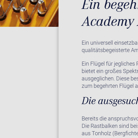
Ein begeh
Academy 
Ein universell einsetzba
qualitätsbegeisterte A
Ein Flügel für jegliche
bietet ein großes Spekt
ausgeglichen. Diese be
zum begehrten Flügel 
Die ausgesuch
Bereits die anspruchsvo
Die Rastbalken sind be
aus Tonholz (Bergficht