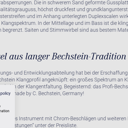
rabsperrungen. Die in schwerem Sand geformte Gussplatt
alitätsgrauguss, höchst druckfest und grundklangunterst
erstreifen und im Anhang unterlegten Duplexscalen wirk
 Klangspektrum. In der Mittellage und im Bass ist die kli
en begrenzt. Saiten und Stimmwirbel sind aus bestem Mater
el aus langer Bechstein-Tradition
hungs- und Entwicklungsabteilung hat bei der Erschaffung
echstein Klangprofil angeknüpft: ein großes Spektrum an 
bel in der Klangentfaltung. Begeisternd: das Profi-Bechs
en – made by C. Bechstein, Germany!
 policy
w
rmation
e dieses Instrument mit Chrom-Beschlägen und weiteren E
satzleistungen” unter der Preisliste.