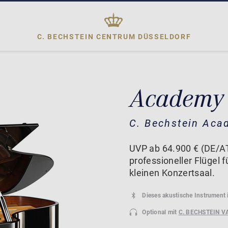
C. BECHSTEIN CENTRUM
DÜSSELDORF
Academy
C. Bechstein Aca
UVP ab 64.900 € (DE/A
professioneller Flügel
kleinen Konzertsaal.
Dieses akustische Instrument 
Optional mit
C. BECHSTEIN V