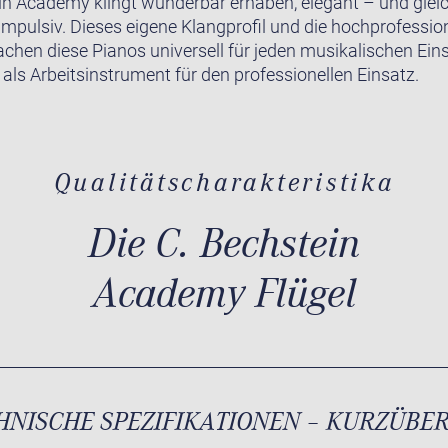
in Academy klingt wunderbar erhaben, elegant – und gleic
impulsiv. Dieses eigene Klangprofil und die hochprofession
achen diese Pianos universell für jeden musikalischen Ein
 als Arbeitsinstrument für den professionellen Einsatz.
Qualitätscharakteristika
Die C. Bechstein
Academy Flügel
HNISCHE SPEZIFIKATIONEN – KURZÜBE