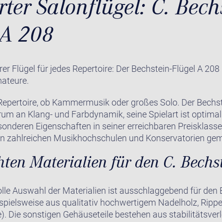
rter Salonflügel: C. Bech
A 208
rer Flügel für jedes Repertoire: Der Bechstein-Flügel A 208
mateure.
s Repertoire, ob Kammermusik oder großes Solo. Der Bechs
rum an Klang- und Farbdynamik, seine Spielart ist optimal
sonderen Eigenschaften in seiner erreichbaren Preisklasse
an zahlreichen Musikhochschulen und Konservatorien ge
ten Materialien für den C. Bechs
lle Auswahl der Materialien ist ausschlaggebend für den 
ispielsweise aus qualitativ hochwertigem Nadelholz, Ri
e). Die sonstigen Gehäuseteile bestehen aus stabilitätsve