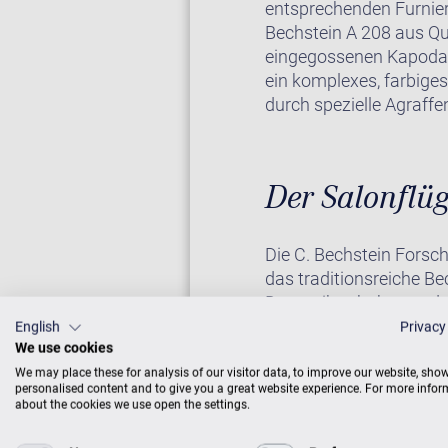
entsprechenden Furnie
Bechstein A 208 aus Qu
eingegossenen Kapodast
ein komplexes, farbiges
durch spezielle Agraff
Der Salonflüg
Die C. Bechstein Forsc
das traditionsreiche B
Dynamik, erhaben und no
speziellen Hammerköpf
English
Privacy
We use cookies
We may place these for analysis of our visitor data, to improve our website, sho
personalised content and to give you a great website experience. For more info
about the cookies we use open the settings.
Auf Wunsch erhalten Si
Sie weiter unten bei “Zu