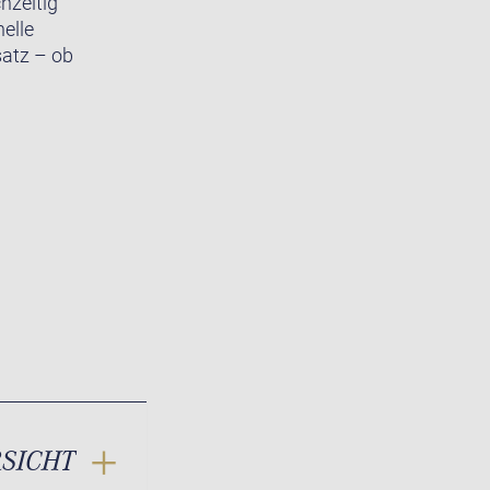
hzeitig
elle
satz – ob
RSICHT