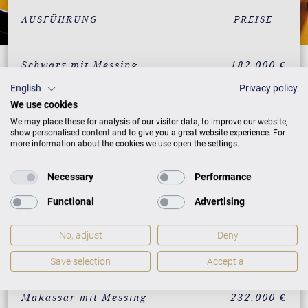
AUSFÜHRUNG
PREISE
Schwarz mit Messing
182.000 €
English
Privacy policy
individualisierbar in 200
232.000 €
RAL-Farben
We use cookies
We may place these for analysis of our visitor data, to improve our website,
Weiß mit Messing
197.000 €
show personalised content and to give you a great website experience. For
more information about the cookies we use open the settings.
Nussbaum mit Messing
212.000 €
Necessary
Performance
Mahagoni mit Messing
212.000 €
Functional
Advertising
Eiche mit Messing
212.000 €
Wurzelnussbaum mit
232.000 €
No, adjust
Deny
Messing
Save selection
Accept all
Vavona mit Messing
232.000 €
Makassar mit Messing
232.000 €