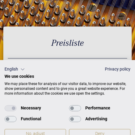
Preisliste
English
Privacy policy
AUSFÜHRUNG
PREISE
We use cookies
We may place these for analysis of our visitor data, to improve our website,
show personalised content and to give you a great website experience. For
Schwarz mit Messing
120.000 €
more information about the cookies we use open the settings.
individualisierbar in 200
150.000 €
RAL-Farben
Necessary
Performance
Weiß mit Messing
125.000 €
Functional
Advertising
Nussbaum mit Messing
135.000 €
No, adjust
Deny