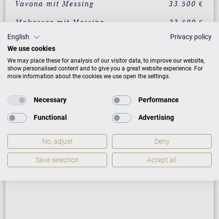
Vavona mit Messing
33.500 €
Makassar mit Messing
33.500 €
English
Privacy policy
Santos Palisander mit
33.500 €
We use cookies
Messing
We may place these for analysis of our visitor data, to improve our website,
Pyramidenmahagoni mit
33.500 €
show personalised content and to give you a great website experience. For
Messing
more information about the cookies we use open the settings.
Necessary
Performance
ZUSATZLEISTUNGEN FÜR C. BECHSTEIN
Functional
Advertising
RESIDENCE R 4 CLASSIC
No, adjust
Deny
Save selection
Accept all
PREISLISTE HERUNTERLADEN