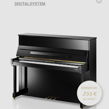
DIGITALSYSTEM
Mietaktion:
255 €
4
pro Monat