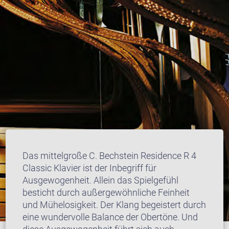
Das mittelgroße C. Bechstein Residence R 4
Classic Klavier ist der Inbegriff für
Ausgewogenheit. Allein das Spielgefühl
besticht durch außergewöhnliche Feinheit
und Mühelosigkeit. Der Klang begeistert durch
eine wundervolle Balance der Obertöne. Und