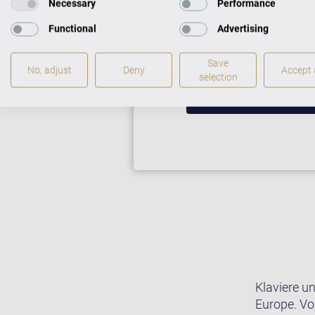
Necessary
Performance
Auf Wunsch erhalten Si
Functional
Advertising
Sie weiter unten bei “Zu
Save
No, adjust
Deny
Accept a
selection
FLÜGEL IM CEN
Klaviere u
Europe. Vo