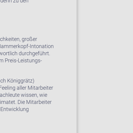
 denn zu den
ichkeiten, großer
n Hammerkopf-Intonation
wortlich durchgeführt.
em Preis-Leistungs-
sch Königgrätz)
eling aller Mitarbeiter
achleute wissen, wie
imatet. Die Mitarbeiter
 Entwicklung