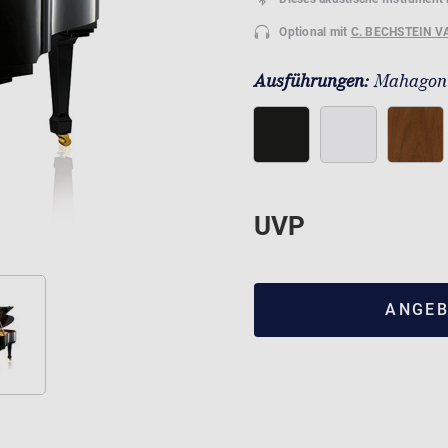
Optional mit
C. BECHSTEIN V
Ausführungen:
Mahagoni
UVP
ANGEB