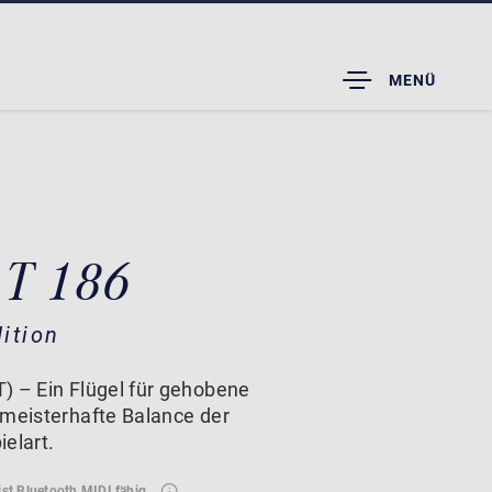
TOGGLE
MENÜ
DROPDOWN
 T 186
ition
) – Ein Flügel für gehobene
 meisterhafte Balance der
elart.
ist Bluetooth MIDI fähig.