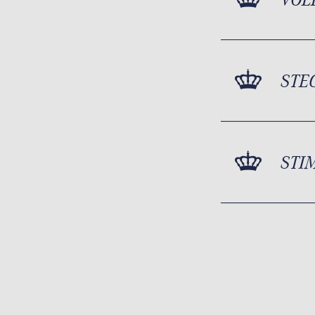
STE
STI