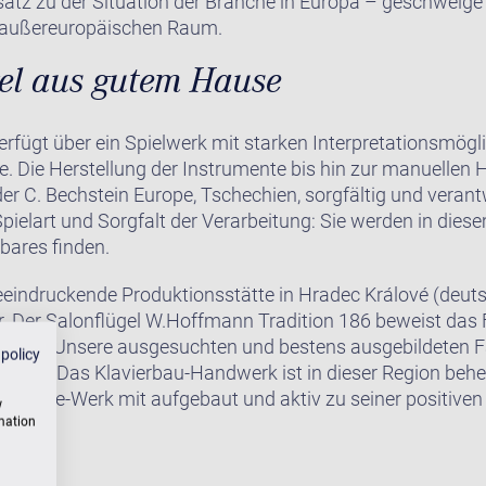
atz zu der Situation der Branche in Europa – geschweige
 außereuropäischen Raum.
gel aus gutem Hause
erfügt über ein Spielwerk mit starken Interpretationsmögl
. Die Herstellung der Instrumente bis hin zur manuelle
er C. Bechstein Europe, Tschechien, sorgfältig und verant
Spielart und Sorgfalt der Verarbeitung: Sie werden in dies
bares finden.
beeindruckende Produktionsstätte in Hradec Králové (deut
. Der Salonflügel W.Hoffmann Tradition 186 beweist das Fe
rodukt. Unsere ausgesuchten und bestens ausgebildeten F
 policy
n muss. Das Klavierbau-Handwerk ist in dieser Region behe
-Europe-Werk mit aufgebaut und aktiv zu seiner positiven
w
rmation