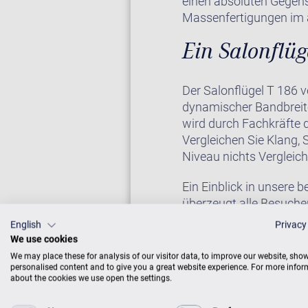
einen absoluten Gegens
Massenfertigungen im
Ein Salonflü
Der Salonflügel T 186 v
dynamischer Bandbreite
wird durch Fachkräfte d
Vergleichen Sie Klang, 
Niveau nichts Vergleich
Ein Einblick in unsere 
überzeugt alle Besucher
für ein europäisches P
English
Privacy
ein guter Flügel klinge
We use cookies
haben das C. Bechstein
We may place these for analysis of our visitor data, to improve our website, sho
beigetragen.
personalised content and to give you a great website experience. For more info
about the cookies we use open the settings.