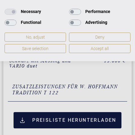
Necessary
Performance
Schwarz mit Messing
12.900 €
Functional
Advertising
Weiß mit Messing
Auf Anfrage
No, adjust
Deny
Mahagoni mit Messing
15.300 €
Save selection
Accept all
Nussbaum mit Messing
15.300 €
Schwarz mit Messing und
15.800 €
VARIO duet
ZUSATZLEISTUNGEN FÜR W. HOFFMANN
TRADITION T 122
PREISLISTE HERUNTERLADEN