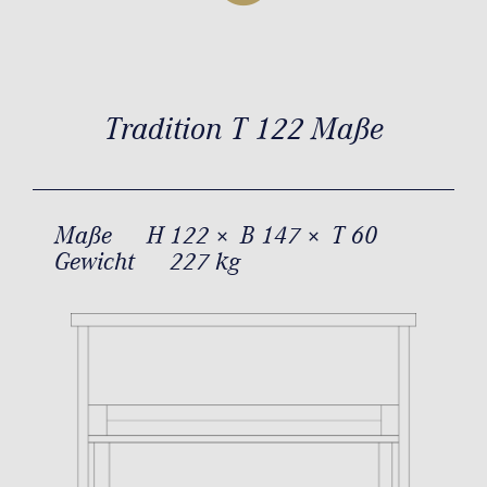
Tradition T 122 Maße
Maße
H 122 × B 147 × T 60
Gewicht
227 kg