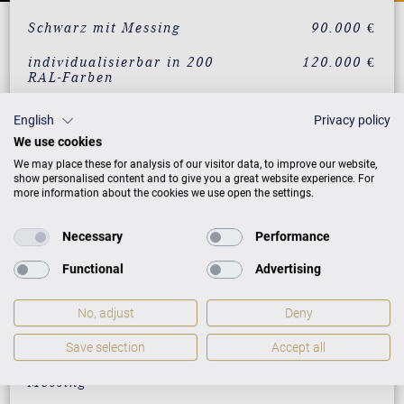
Schwarz mit Messing
90.000 €
individualisierbar in 200
120.000 €
RAL-Farben
Weiß mit Messing
95.000 €
English
Privacy policy
We use cookies
Nussbaum mit Messing
105.000 €
We may place these for analysis of our visitor data, to improve our website,
show personalised content and to give you a great website experience. For
Mahagoni mit Messing
105.000 €
more information about the cookies we use open the settings.
Eiche mit Messing
105.000 €
Necessary
Performance
Wurzelnussbaum mit
120.000 €
Messing
Functional
Advertising
Vavona mit Messing
120.000 €
No, adjust
Deny
Makassar mit Messing
120.000 €
Save selection
Accept all
Santos Palisander mit
120.000 €
Messing