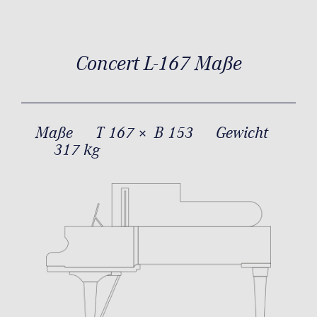
Concert L-167 Maße
Maße
T 167 × B 153
Gewicht
317 kg