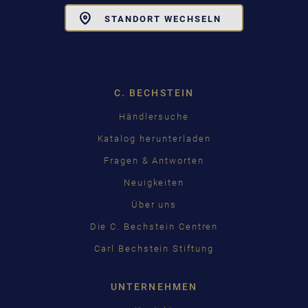
Toggle
STANDORT WECHSELN
Dropdown
C. BECHSTEIN
Händlersuche
Katalog herunterladen
Fragen & Antworten
Neuigkeiten
Über uns
Die C. Bechstein Centren
Carl Bechstein Stiftung
UNTERNEHMEN