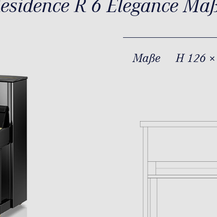
esidence R 6 Elegance Ma
Maße
H 126 ×