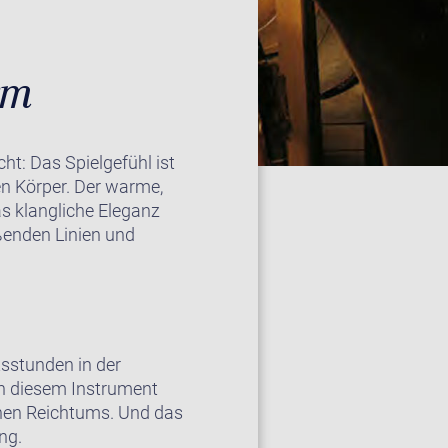
rm
ht: Das Spielgefühl ist
n Körper. Der warme,
as klangliche Eleganz
eßenden Linien und
tsstunden in der
in diesem Instrument
ichen Reichtums. Und das
ng.