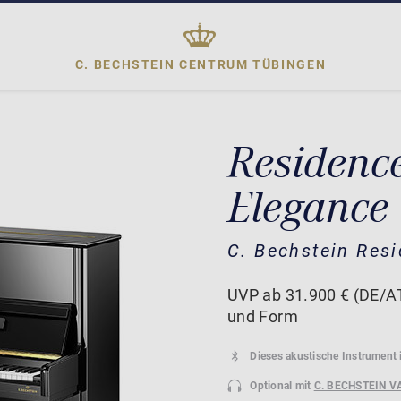
C. BECHSTEIN CENTRUM
TÜBINGEN
Residenc
Elegance
C. Bechstein Res
UVP ab 31.900 € (DE/AT
und Form
Dieses akustische Instrument 
Optional mit
C. BECHSTEIN V