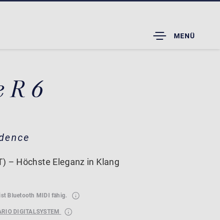
TOGGLE
MENÜ
DROPDOWN
e R 6
idence
) – Höchste Eleganz in Klang
ist Bluetooth MIDI fähig.
ARIO DIGITALSYSTEM