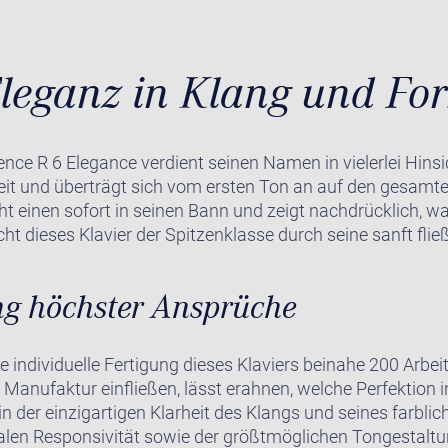
leganz in Klang und Fo
nce R 6 Elegance verdient seinen Namen in vielerlei Hinsic
it und überträgt sich vom ersten Ton an auf den gesamte
ht einen sofort in seinen Bann und zeigt nachdrücklich, w
cht dieses Klavier der Spitzenklasse durch seine sanft fli
ng höchster Ansprüche
ie individuelle Fertigung dieses Klaviers beinahe 200 Arbei
 Manufaktur einfließen, lässt erahnen, welche Perfektion 
in der einzigartigen Klarheit des Klangs und seines farbl
malen Responsivität sowie der größtmöglichen Tongestaltu