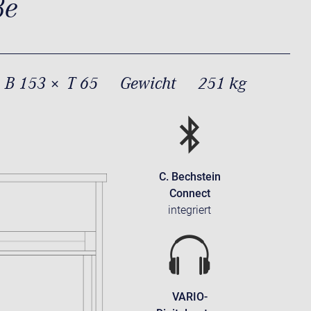
ße
 B 153 × T 65
Gewicht
251 kg
C. Bechstein
Connect
integriert
VARIO-