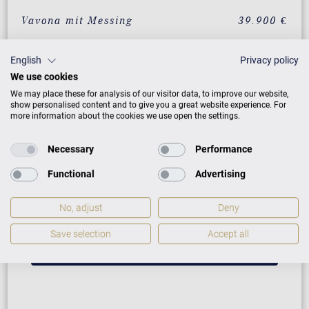
Vavona mit Messing
39.900 €
Makassar mit Messing
39.900 €
English
Privacy policy
Santos Palisander mit
39.900 €
We use cookies
Messing
We may place these for analysis of our visitor data, to improve our website,
show personalised content and to give you a great website experience. For
Pyramidenmahagoni mit
39.900 €
more information about the cookies we use open the settings.
Messing
Necessary
Performance
ZUSATZLEISTUNGEN FÜR C. BECHSTEIN
Functional
Advertising
RESIDENCE R 6 STYLE
No, adjust
Deny
Save selection
Accept all
PREISLISTE HERUNTERLADEN