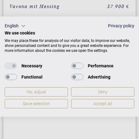
Vavona mit Messing
37.900 €
Makassar mit Messing
37.900 €
English
Privacy policy
Santos Palisander mit
37.900 €
We use cookies
Messing
We may place these for analysis of our visitor data, to improve our website,
show personalised content and to give you a great website experience. For
Pyramidenmahagoni mit
37.900 €
more information about the cookies we use open the settings.
Messing
Necessary
Performance
ZUSATZLEISTUNGEN FÜR C. BECHSTEIN
Functional
Advertising
RESIDENCE R 6 CLASSIC
No, adjust
Deny
Save selection
Accept all
PREISLISTE HERUNTERLADEN