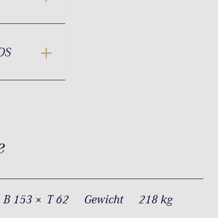
DS
e
 B 153 × T 62
Gewicht
218 kg