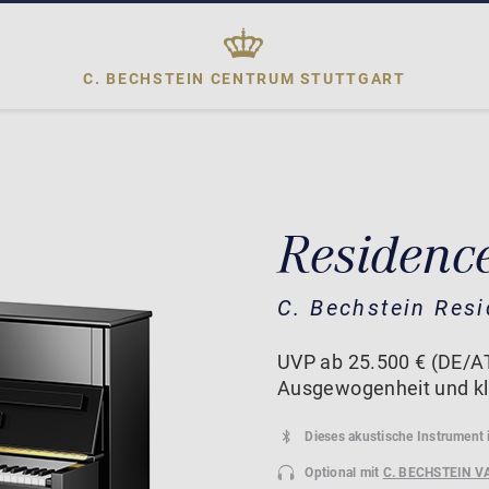
C. BECHSTEIN CENTRUM
STUTTGART
Residence
C. Bechstein Res
UVP ab 25.500 € (DE/
Ausgewogenheit und kl
Dieses akustische Instrument 
Optional mit
C. BECHSTEIN V