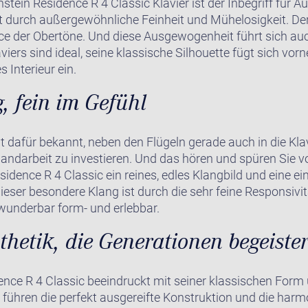
stein Residence R 4 Classic Klavier ist der Inbegriff für A
ht durch außergewöhnliche Feinheit und Mühelosigkeit. Der
e der Obertöne. Und diese Ausgewogenheit führt sich auch
viers sind ideal, seine klassische Silhouette fügt sich v
s Interieur ein.
, fein im Gefühl
it dafür bekannt, neben den Flügeln gerade auch in die Klav
andarbeit zu investieren. Und das hören und spüren Sie 
idence R 4 Classic ein reines, edles Klangbild und eine ei
ieser besondere Klang ist durch die sehr feine Responsivi
nderbar form- und erlebbar.
thetik, die Generationen begeister
nce R 4 Classic beeindruckt mit seiner klassischen Form 
 führen die perfekt ausgereifte Konstruktion und die harm