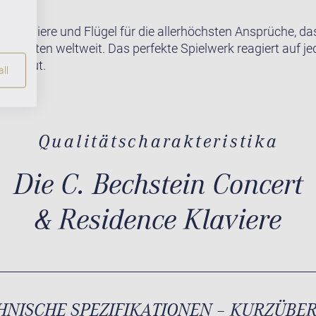
te Klaviere und Flügel für die allerhöchsten Ansprüche, da
r Pianisten weltweit. Das perfekte Spielwerk reagiert auf j
lich gut.
ll
Qualitätscharakteristika
Die C. Bechstein Concert
& Residence Klaviere
HNISCHE SPEZIFIKATIONEN – KURZÜBE