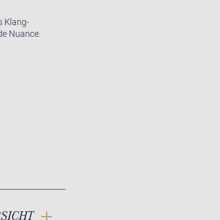
s Klang-
ede Nuance.
RSICHT