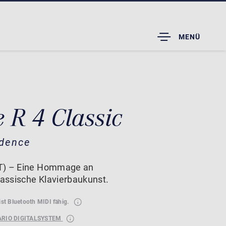
TOGGLE
MENÜ
DROPDOWN
 R 4 Classic
idence
AT) – Eine Hommage an
assische Klavierbaukunst.
ist Bluetooth MIDI fähig.
ARIO DIGITALSYSTEM