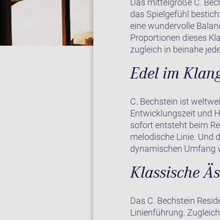
Das mittelgroße C. Bech
das Spielgefühl bestic
eine wundervolle Balanc
Proportionen dieses Kla
zugleich in beinahe jede
Edel im Klang
C. Bechstein ist weltwe
Entwicklungszeit und H
sofort entsteht beim Res
melodische Linie. Und d
dynamischen Umfang wu
Klassische Äs
Das C. Bechstein Reside
Linienführung. Zugleich