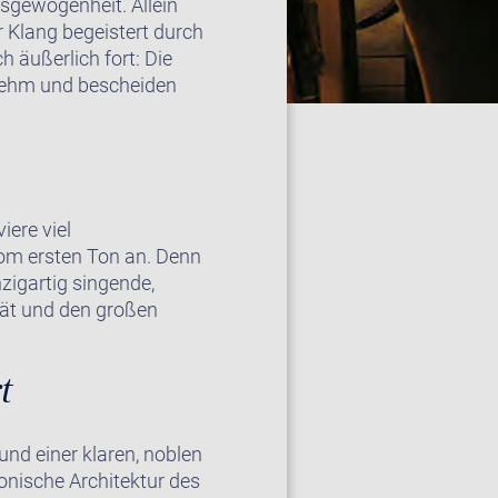
usgewogenheit. Allein
 Klang begeistert durch
 äußerlich fort: Die
ornehm und bescheiden
iere viel
vom ersten Ton an. Denn
nzigartig singende,
tät und den großen
t
und einer klaren, noblen
onische Architektur des