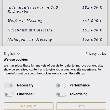
individualisierbar in 200
182.000 €
RAL-Farben
Weiß mit Messing
152.000 €
Nussbaum mit Messing
162.000 €
Mahagoni mit Messing
162.000 €
Eiche mit Messing
162.000 €
English
Privacy policy
Wurzelnussbaum mit
182.000 €
We use cookies
Messing
We may place these for analysis of our visitor data, to improve our website,
show personalised content and to give you a great website experience. For
Vavona mit Messing
182.000 €
more information about the cookies we use open the settings.
Makassar mit Messing
182.000 €
Necessary
Performance
Santos Palisander mit
182.000 €
Functional
Advertising
Messing
Pyramidenmahagoni mit
182.000 €
No, adjust
Deny
Messing