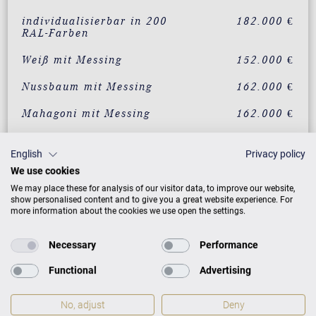
individualisierbar in 200
182.000 €
RAL-Farben
Weiß mit Messing
152.000 €
Nussbaum mit Messing
162.000 €
Mahagoni mit Messing
162.000 €
Eiche mit Messing
162.000 €
English
Privacy policy
Wurzelnussbaum mit
182.000 €
We use cookies
Messing
We may place these for analysis of our visitor data, to improve our website,
show personalised content and to give you a great website experience. For
Vavona mit Messing
182.000 €
more information about the cookies we use open the settings.
Makassar mit Messing
182.000 €
Necessary
Performance
Santos Palisander mit
182.000 €
Functional
Advertising
Messing
Pyramidenmahagoni mit
182.000 €
No, adjust
Deny
Messing