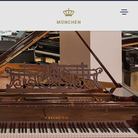
TOGGL
DROPD
MÜNCHEN