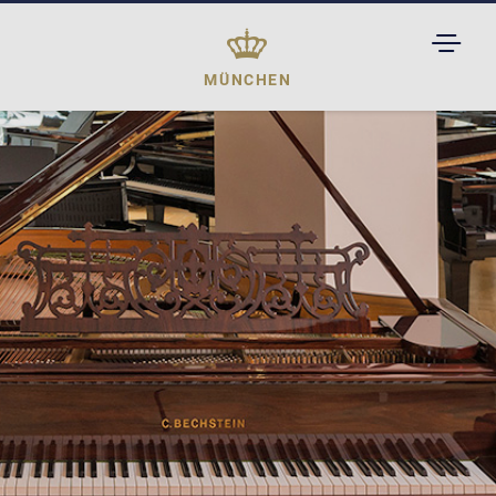
TOGGL
DROPD
MÜNCHEN