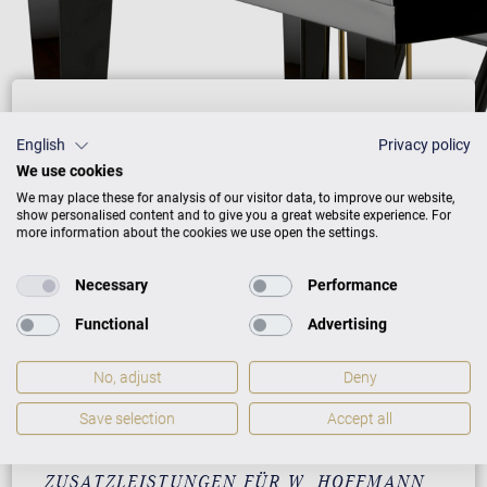
Preisliste
English
Privacy policy
We use cookies
We may place these for analysis of our visitor data, to improve our website,
show personalised content and to give you a great website experience. For
AUSFÜHRUNG
PREISE
more information about the cookies we use open the settings.
Necessary
Performance
Schwarz mit Chrom
13.900 €
Functional
Advertising
Weiß mit Chrom
15.300 €
No, adjust
Deny
Schwarz mit Chrom und
16.800 €
VARIO duet
Save selection
Accept all
ZUSATZLEISTUNGEN FÜR W. HOFFMANN