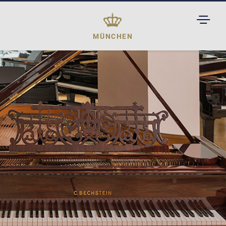
TOGGL
DROPD
MÜNCHEN