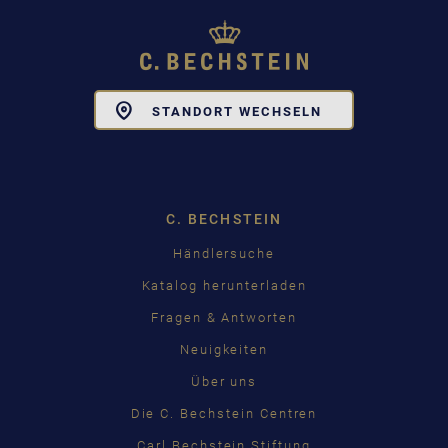
Toggle
STANDORT WECHSELN
Dropdown
C. BECHSTEIN
Händlersuche
Katalog herunterladen
Fragen & Antworten
Neuigkeiten
Über uns
Die C. Bechstein Centren
Carl Bechstein Stiftung