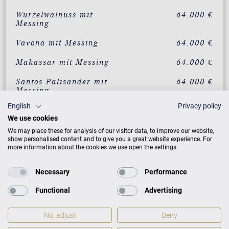
Wurzelwalnuss mit
64.000 €
Messing
Vavona mit Messing
64.000 €
Makassar mit Messing
64.000 €
Santos Palisander mit
64.000 €
Messing
English
Privacy policy
Pyramidenmahagoni mit
64.000 €
We use cookies
Messing
We may place these for analysis of our visitor data, to improve our website,
Amberholz mit Chrom
Auf Anfrage
show personalised content and to give you a great website experience. For
more information about the cookies we use open the settings.
Walnuss schwarz
Auf Anfrage
satiniert mit Chrom
Necessary
Performance
Weiß Skyline Berlin mit
Auf Anfrage
Functional
Advertising
Chrom
Weiß mit weißem
Auf Anfrage
No, adjust
Deny
Ebenholz mit Messing