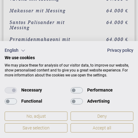
Makassar mit Messing
64.000 €
Santos Palisander mit
64.000 €
Messing
Pyramidenmahagoni mit
64.000 €
Messing
English
Privacy policy
Amberholz mit Chrom
Auf Anfrage
We use cookies
We may place these for analysis of our visitor data, to improve our website,
Walnuss schwarz
Auf Anfrage
show personalised content and to give you a great website experience. For
satiniert mit Chrom
more information about the cookies we use open the settings.
Weiß Skyline Berlin mit
Auf Anfrage
Chrom
Necessary
Performance
Functional
Advertising
Weiß mit weißem
Auf Anfrage
Ebenholz mit Messing
No, adjust
Deny
ZUSATZLEISTUNGEN FÜR C. BECHSTEIN
Save selection
Accept all
CONCERT C 8