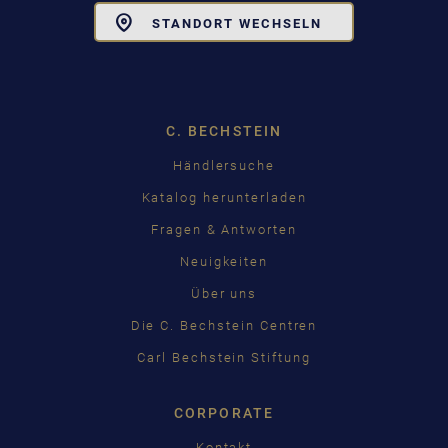
Toggle
STANDORT WECHSELN
Dropdown
C. BECHSTEIN
Händlersuche
Katalog herunterladen
Fragen & Antworten
Neuigkeiten
Über uns
Die C. Bechstein Centren
Carl Bechstein Stiftung
CORPORATE
Kontakt