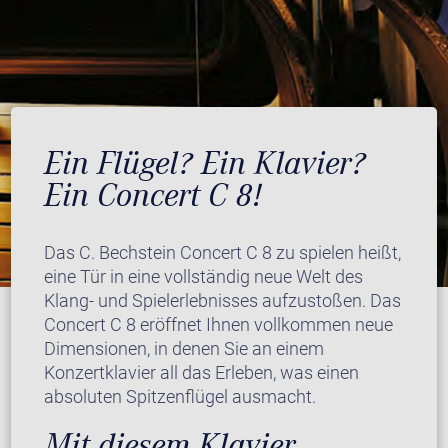
Ein Flügel? Ein Klavier?
Ein Concert C 8!
Das C. Bechstein Concert C 8 zu spielen heißt,
eine Tür in eine vollständig neue Welt des
Klang- und Spielerlebnisses aufzustoßen. Das
Concert C 8 eröffnet Ihnen vollkommen neue
Dimensionen, in denen Sie an einem
Konzertklavier all das Erleben, was einen
absoluten Spitzenflügel ausmacht.
Mit diesem Klavier