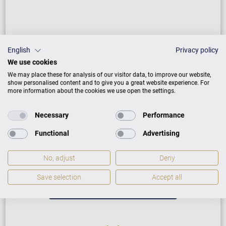
English
Privacy policy
We use cookies
We may place these for analysis of our visitor data, to improve our website,
show personalised content and to give you a great website experience. For
more information about the cookies we use open the settings.
Neuinstrument
Necessary
Performance
Functional
Advertising
5 Jahre Herstellergarantie
Reparatur durch Fachleute
No, adjust
Deny
Save selection
Accept all
GARANTIEBEDINGUNGEN