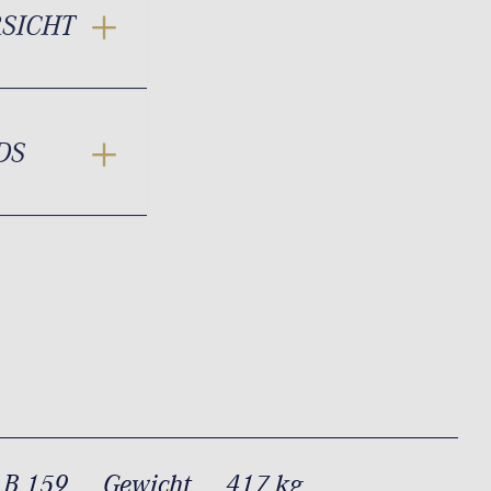
RSICHT
DS
 B 159
Gewicht
417 kg