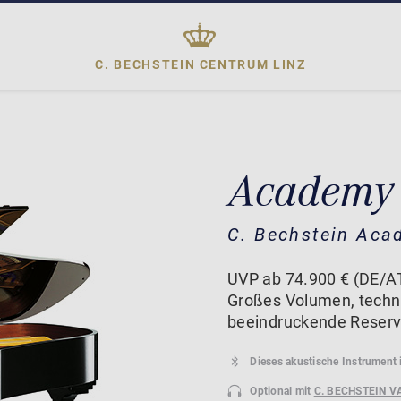
C. BECHSTEIN CENTRUM
LINZ
Academy
C. Bechstein Aca
UVP ab 74.900 € (DE/AT
Großes Volumen, techni
beeindruckende Reserv
Dieses akustische Instrument 
Optional mit
C. BECHSTEIN V