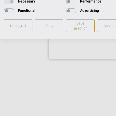
Necessary
Performance
Auf Wunsch erhalten Si
Sie weiter unten bei “Zu
Functional
Advertising
Save
No, adjust
Deny
Accept a
selection
FLÜGEL IM CEN