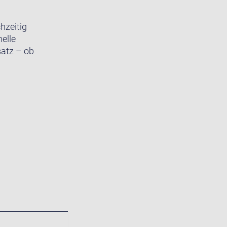
hzeitig
elle
satz – ob