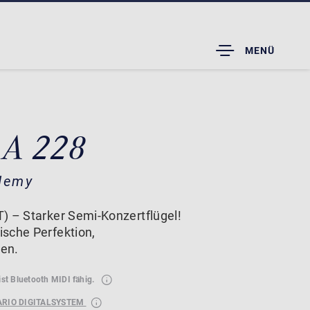
TOGGLE
MENÜ
DROPDOWN
 A 228
demy
) – Starker Semi-Konzertflügel!
sche Perfektion,
en.
ist Bluetooth MIDI fähig.
ARIO DIGITALSYSTEM