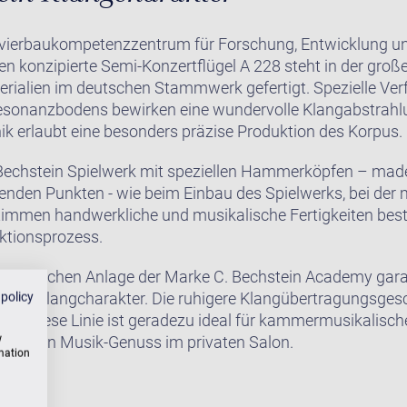
avierbaukompetenzzentrum für Forschung, Entwicklung un
n konzipierte Semi-Konzertflügel A 228 steht in der groß
erialien im deutschen Stammwerk gefertigt. Spezielle Ve
sonanzbodens bewirken eine wundervolle Klangabstrahlu
 erlaubt eine besonders präzise Produktion des Korpus.
-Bechstein Spielwerk mit speziellen Hammerköpfen – made
nden Punkten - wie beim Einbau des Spielwerks, bei der 
timmen handwerkliche und musikalische Fertigkeiten best
ktionsprozess.
akustischen Anlage der Marke C. Bechstein Academy gara
anten Klangcharakter. Die ruhigere Klangübertragungsge
 policy
en. Diese Linie ist geradezu ideal für kammermusikalische
w
h für den Musik-Genuss im privaten Salon.
rmation