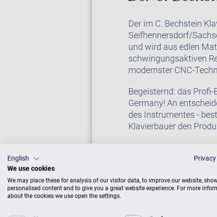
Der im C. Bechstein Kl
Seifhennersdorf/Sachse
und wird aus edlen Mat
schwingungsaktiven Re
modernster CNC-Technik
Begeisternd: das Profi
Germany! An entscheide
des Instrumentes - bes
Klavierbauer den Produ
Bauliche Konzepte der 
mit einem noblen, eleg
English
Privacy
We use cookies
Ton erhaben und getrag
We may place these for analysis of our visitor data, to improve our website, sho
selbstverständlich auc
personalised content and to give you a great website experience. For more info
about the cookies we use open the settings.