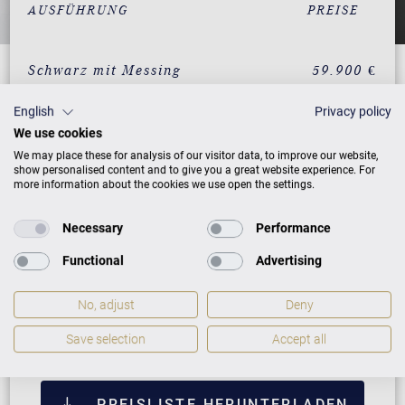
AUSFÜHRUNG
PREISE
Schwarz mit Messing
59.900 €
Weiß mit Messing
62.900 €
English
Privacy policy
We use cookies
Nussbaum mit Messing
66.900 €
We may place these for analysis of our visitor data, to improve our website,
show personalised content and to give you a great website experience. For
Mahagoni mit Messing
66.900 €
more information about the cookies we use open the settings.
Eiche mit Messing
66.900 €
Necessary
Performance
Klassik Weiß mit Messing
78.190 €
Functional
Advertising
ZUSATZLEISTUNGEN FÜR C. BECHSTEIN
No, adjust
Deny
ACADEMY ACADEMY A 190
Save selection
Accept all
PREISLISTE HERUNTERLADEN