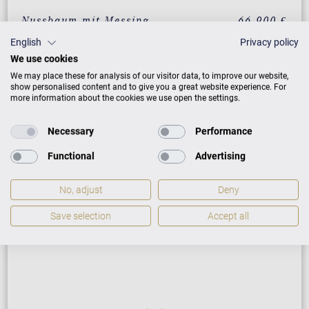
Nussbaum mit Messing
66.900 €
English
Privacy policy
Mahagoni mit Messing
66.900 €
We use cookies
Eiche mit Messing
66.900 €
We may place these for analysis of our visitor data, to improve our website,
show personalised content and to give you a great website experience. For
Klassik Weiß mit Messing
78.190 €
more information about the cookies we use open the settings.
Necessary
Performance
ZUSATZLEISTUNGEN FÜR C. BECHSTEIN
Functional
Advertising
ACADEMY ACADEMY A 190
No, adjust
Deny
Save selection
Accept all
PREISLISTE HERUNTERLADEN