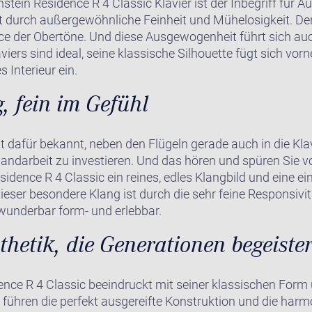
stein Residence R 4 Classic Klavier ist der Inbegriff für A
ht durch außergewöhnliche Feinheit und Mühelosigkeit. Der
e der Obertöne. Und diese Ausgewogenheit führt sich auch
viers sind ideal, seine klassische Silhouette fügt sich v
s Interieur ein.
, fein im Gefühl
it dafür bekannt, neben den Flügeln gerade auch in die Klav
andarbeit zu investieren. Und das hören und spüren Sie 
idence R 4 Classic ein reines, edles Klangbild und eine ei
ieser besondere Klang ist durch die sehr feine Responsivi
nderbar form- und erlebbar.
thetik, die Generationen begeister
nce R 4 Classic beeindruckt mit seiner klassischen Form 
 führen die perfekt ausgereifte Konstruktion und die harm