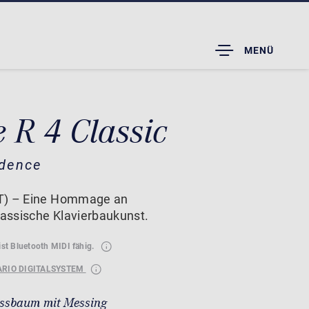
TOGGLE
MENÜ
DROPDOWN
 R 4 Classic
idence
AT) – Eine Hommage an
assische Klavierbaukunst.
ist Bluetooth MIDI fähig.
ARIO DIGITALSYSTEM
ssbaum mit Messing