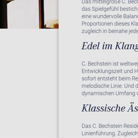
Das mittelgroße C. Bech
das Spielgefühl bestic
eine wundervolle Balanc
Proportionen dieses Kla
zugleich in beinahe jede
Edel im Klang
C. Bechstein ist weltwe
Entwicklungszeit und H
sofort entsteht beim Res
melodische Linie. Und d
dynamischen Umfang wu
Klassische Äs
Das C. Bechstein Reside
Linienführung. Zugleich