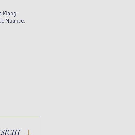
s Klang-
ede Nuance.
RSICHT