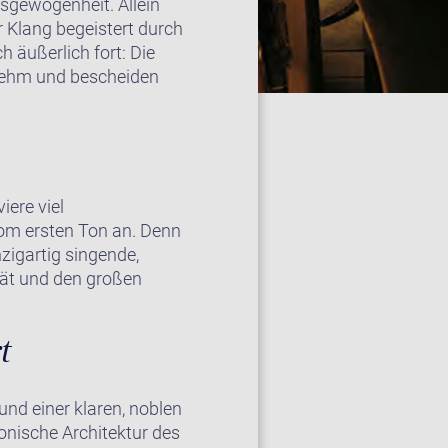
usgewogenheit. Allein
 Klang begeistert durch
 äußerlich fort: Die
ornehm und bescheiden
iere viel
vom ersten Ton an. Denn
nzigartig singende,
tät und den großen
t
und einer klaren, noblen
onische Architektur des