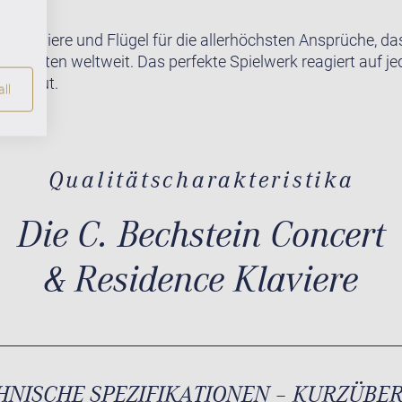
te Klaviere und Flügel für die allerhöchsten Ansprüche, da
r Pianisten weltweit. Das perfekte Spielwerk reagiert auf j
lich gut.
ll
Qualitätscharakteristika
Die C. Bechstein Concert
& Residence Klaviere
HNISCHE SPEZIFIKATIONEN – KURZÜBE