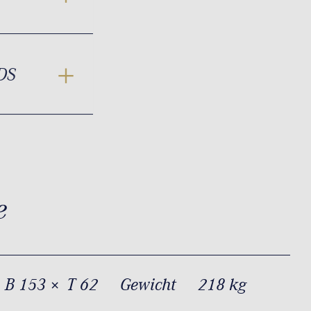
DS
e
 B 153 × T 62
Gewicht
218 kg