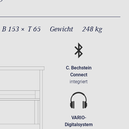
 B 153 × T 65
Gewicht
248 kg
C. Bechstein
Connect
integriert
VARIO-
Digitalsystem