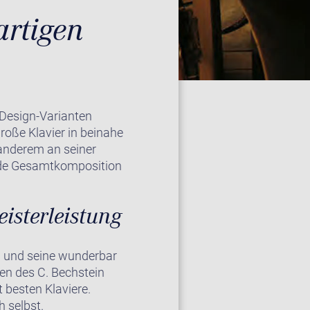
artigen
 Design-Varianten
große Klavier in beinahe
r anderem an seiner
ende Gesamtkomposition
isterleistung
n und seine wunderbar
en des C. Bechstein
 besten Klaviere.
h selbst.