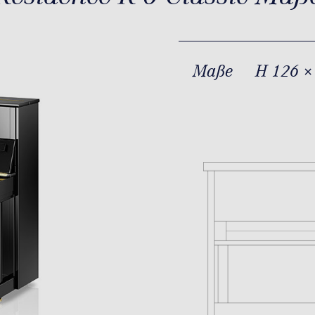
Maße
H 126 ×