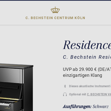
C. BECHSTEIN CENTRUM
KÖLN
Residence
C. Bechstein Res
UVP ab 29.900 € (DE/AT)
einzigartigen Klang
Dieses akustische Instrument 
Optional mit
C. BECHSTEIN V
Ausführungen:
Schwarz