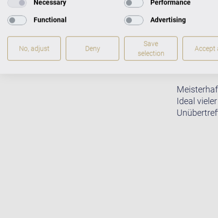
Necessary
Performance
Functional
Advertising
Save
No, adjust
Deny
Accept a
selection
Meisterhaf
Ideal viele
Unübertreff