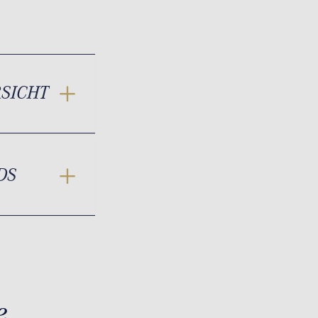
RSICHT
DS
e