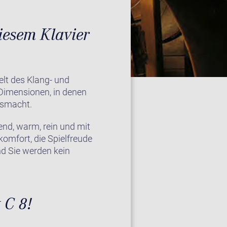
diesem Klavier
elt des Klang- und
Dimensionen, in denen
usmacht.
end, warm, rein und mit
omfort, die Spielfreude
nd Sie werden kein
 C 8!