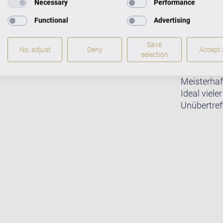
Necessary
Performance
Functional
Advertising
Save
No, adjust
Deny
Accept a
selection
Meisterhaf
Ideal viele
Unübertreff