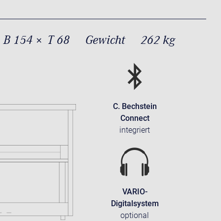
 B 154 × T 68
Gewicht
262 kg
C. Bechstein
Connect
integriert
VARIO-
Digitalsystem
optional