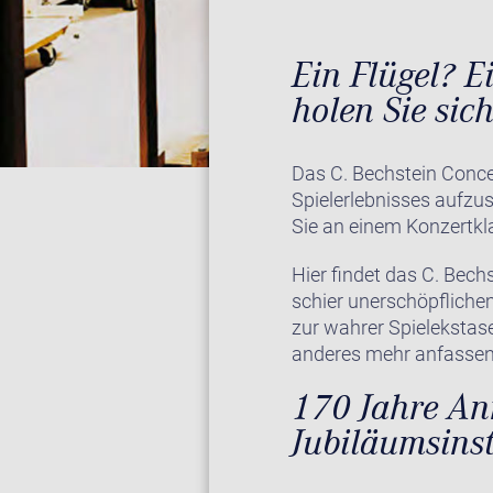
Ein Flügel? E
holen Sie sic
Das C. Bechstein Concer
Spielerlebnisses aufzu
Sie an einem Konzertkla
Hier findet das C. Bech
schier unerschöpfliche
zur wahrer Spielekstase
anderes mehr anfassen
170 Jahre Ann
Jubiläumsins