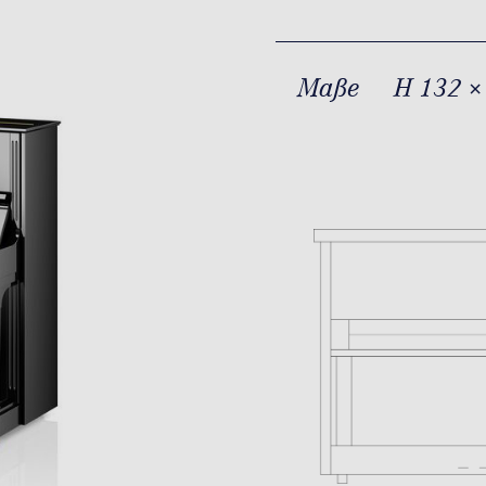
Maße
H 132 ×