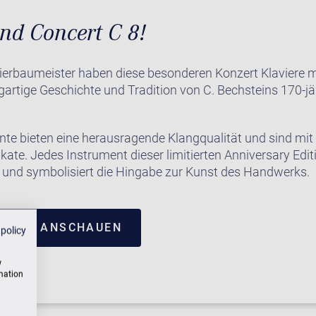
nd Concert C 8!
ierbaumeister haben diese besonderen Konzert Klaviere m
gartige Geschichte und Tradition von C. Bechsteins 170-j
te bieten eine herausragende Klangqualität und sind mit
kate. Jedes Instrument dieser limitierten Anniversary Edit
gt und symbolisiert die Hingabe zur Kunst des Handwerks.
NTRUM ANSCHAUEN
 policy
w
rmation