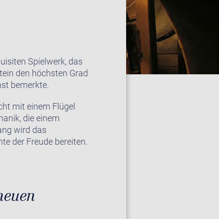
isiten Spielwerk, das
stein den höchsten Grad
nst bemerkte.
cht mit einem Flügel
hanik, die einem
ang wird das
e der Freude bereiten.
 neuen