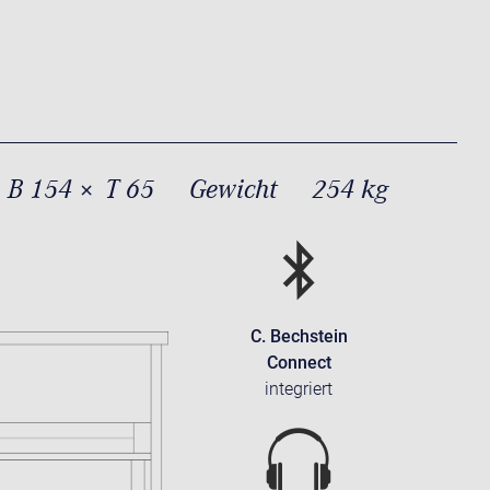
 B 154 × T 65
Gewicht
254 kg
C. Bechstein
Connect
integriert