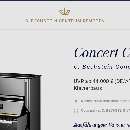
C. BECHSTEIN CENTRUM
KEMPTEN
Concert C
C. Bechstein Con
UVP ab 44.000 € (DE/AT
Klavierbaus
Dieses akustische Instrument 
Optional mit
C. BECHSTEIN V
Ausführungen:
Vavona m