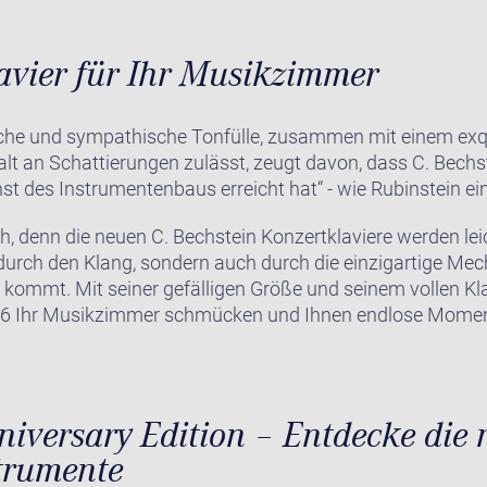
avier für Ihr Musikzimmer
liche und sympathische Tonfülle, zusammen mit einem exqu
alt an Schattierungen zulässt, zeugt davon, dass C. Bech
nst des Instrumentenbaus erreicht hat“ - wie Rubinstein ei
h, denn die neuen C. Bechstein Konzertklaviere werden lei
durch den Klang, sondern auch durch die einzigartige Mec
e kommt. Mit seiner gefälligen Größe und seinem vollen Kl
C 6 Ihr Musikzimmer schmücken und Ihnen endlose Moment
iversary Edition – Entdecke die
trumente