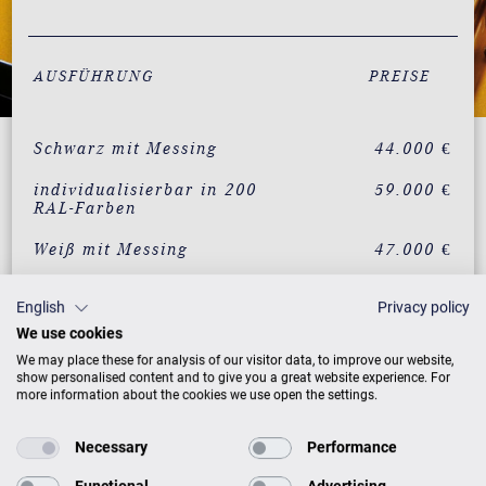
AUSFÜHRUNG
PREISE
Schwarz mit Messing
44.000 €
individualisierbar in 200
59.000 €
RAL-Farben
Weiß mit Messing
47.000 €
Nussbaum mit Messing
50.000 €
English
Privacy policy
Mahagoni mit Messing
50.000 €
We use cookies
We may place these for analysis of our visitor data, to improve our website,
Eiche mit Messing
50.000 €
show personalised content and to give you a great website experience. For
more information about the cookies we use open the settings.
Wurzelwalnuss mit
59.000 €
Messing
Necessary
Performance
Vavona mit Messing
59.000 €