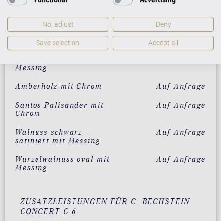
Functional
Advertising
Santos Palisander mit
59.000 €
Messing
No, adjust
Deny
Makassar mit Messing
59.000 €
Save selection
Accept all
Pyramidenmahagoni mit
59.000 €
Messing
Amberholz mit Chrom
Auf Anfrage
Santos Palisander mit
Auf Anfrage
Chrom
Walnuss schwarz
Auf Anfrage
satiniert mit Messing
Wurzelwalnuss oval mit
Auf Anfrage
Messing
ZUSATZLEISTUNGEN FÜR C. BECHSTEIN
CONCERT C 6