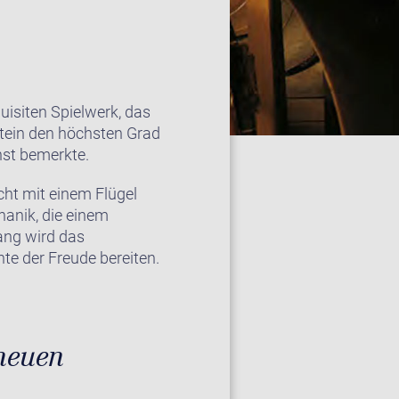
isiten Spielwerk, das
stein den höchsten Grad
nst bemerkte.
cht mit einem Flügel
hanik, die einem
ang wird das
e der Freude bereiten.
 neuen