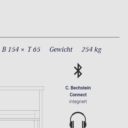
 B 154 × T 65
Gewicht
254 kg
C. Bechstein
Connect
integriert