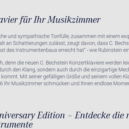
avier für Ihr Musikzimmer
liche und sympathische Tonfülle, zusammen mit einem exqu
alt an Schattierungen zulässt, zeugt davon, dass C. Bech
nst des Instrumentenbaus erreicht hat“ - wie Rubinstein ei
h, denn die neuen C. Bechstein Konzertklaviere werden lei
durch den Klang, sondern auch durch die einzigartige Mec
e kommt. Mit seiner gefälligen Größe und seinem vollen Kl
C 6 Ihr Musikzimmer schmücken und Ihnen endlose Moment
iversary Edition – Entdecke die
trumente