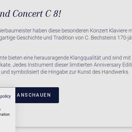
nd Concert C 8!
ierbaumeister haben diese besonderen Konzert Klaviere m
gartige Geschichte und Tradition von C. Bechsteins 170-j
te bieten eine herausragende Klangqualität und sind mit
kate. Jedes Instrument dieser limitierten Anniversary Edit
gt und symbolisiert die Hingabe zur Kunst des Handwerks.
NTRUM ANSCHAUEN
 policy
w
rmation