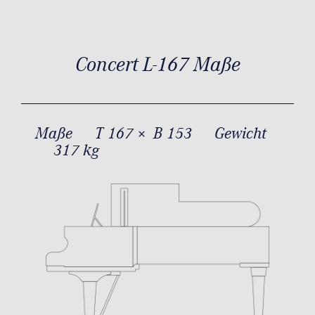
Concert L-167 Maße
Maße
T 167 × B 153
Gewicht
317 kg