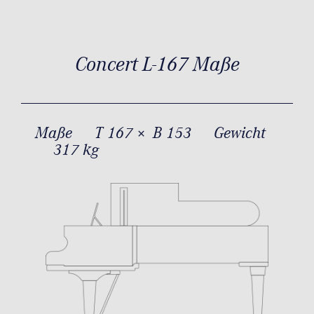
Concert L-167 Maße
Maße
T 167 × B 153
Gewicht
317 kg