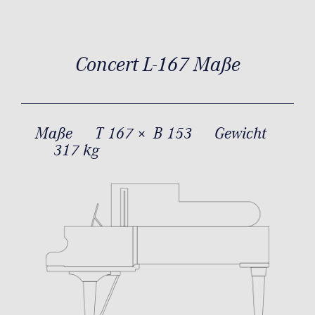
Concert L-167 Maße
Maße
T 167 × B 153
Gewicht
317 kg