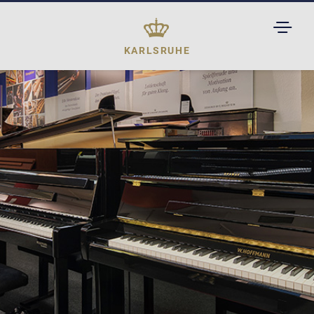
TOGGL
DROPD
KARLSRUHE