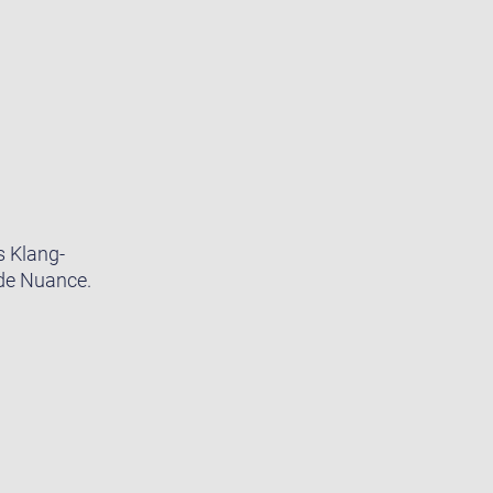
s Klang-
ede Nuance.