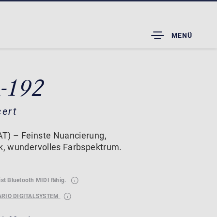
TOGGLE
MENÜ
DROPDOWN
A-192
cert
T) – Feinste Nuancierung,
ik, wundervolles Farbspektrum.
ist Bluetooth MIDI fähig.
ARIO DIGITALSYSTEM