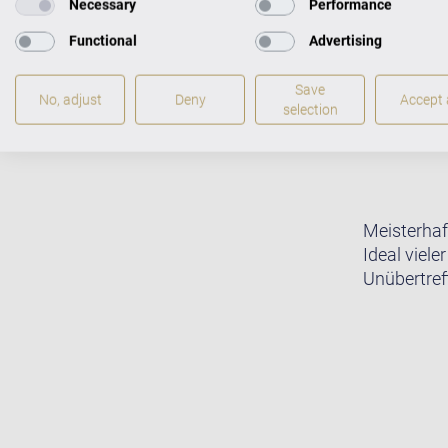
Necessary
Performance
Functional
Advertising
Save
No, adjust
Deny
Accept a
selection
Meisterhaf
Ideal viele
Unübertreff