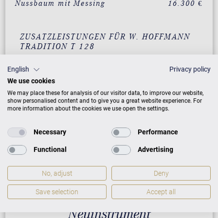
Nussbaum mit Messing
16.300 €
ZUSATZLEISTUNGEN FÜR W. HOFFMANN
TRADITION T 128
English
Privacy policy
We use cookies
PREISLISTE HERUNTERLADEN
We may place these for analysis of our visitor data, to improve our website,
show personalised content and to give you a great website experience. For
more information about the cookies we use open the settings.
Necessary
Performance
Functional
Advertising
No, adjust
Deny
Save selection
Accept all
Neuinstrument