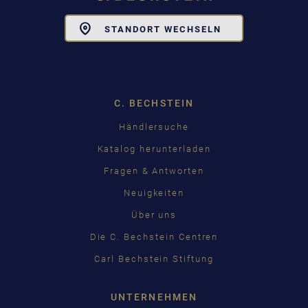
Toggle
STANDORT WECHSELN
Dropdown
C. BECHSTEIN
Händlersuche
Katalog herunterladen
Fragen & Antworten
Neuigkeiten
Über uns
Die C. Bechstein Centren
Carl Bechstein Stiftung
UNTERNEHMEN