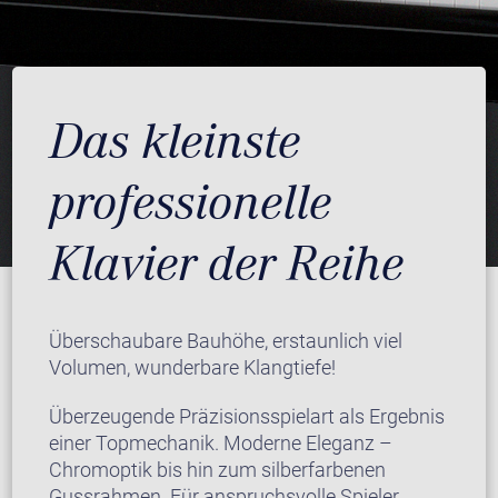
Das kleinste
professionelle
Klavier der Reihe
Überschaubare Bauhöhe, erstaunlich viel
Volumen, wunderbare Klangtiefe!
Überzeugende Präzisionsspielart als Ergebnis
einer Topmechanik. Moderne Eleganz –
Chromoptik bis hin zum silberfarbenen
Gussrahmen. Für anspruchsvolle Spieler