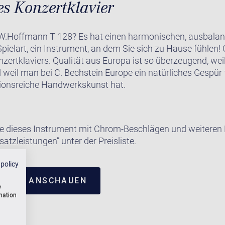
es Konzertklavier
.Hoffmann T 128? Es hat einen harmonischen, ausbalanci
Spielart, ein Instrument, an dem Sie sich zu Hause fühlen!
zertklaviers. Qualität aus Europa ist so überzeugend, wei
d weil man bei C. Bechstein Europe ein natürliches Gespür
itionsreiche Handwerkskunst hat.
e dieses Instrument mit Chrom-Beschlägen und weiteren E
satzleistungen” unter der Preisliste.
 policy
NTRUM ANSCHAUEN
w
rmation