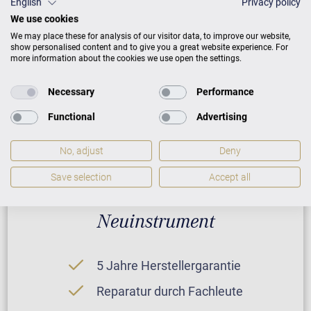
English
Privacy policy
We use cookies
We may place these for analysis of our visitor data, to improve our website,
PREISLISTE HERUNTERLADEN
show personalised content and to give you a great website experience. For
more information about the cookies we use open the settings.
Necessary
Performance
Functional
Advertising
No, adjust
Deny
Save selection
Accept all
Neuinstrument
5 Jahre Herstellergarantie
Reparatur durch Fachleute