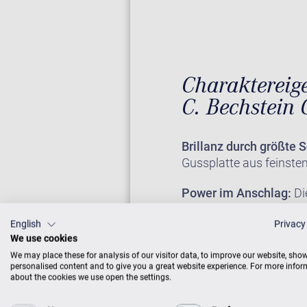
Charaktereige
C. Bechstein 
Brillanz durch größte S
Gussplatte aus feinste
Power im Anschlag:
Di
Hammerkopf für Konzer
English
Privacy
Perfekte Präzision:
Die
We use cookies
Pianistenpersönlichkeit
We may place these for analysis of our visitor data, to improve our website, sho
personalised content and to give you a great website experience. For more info
about the cookies we use open the settings.
Universale Eignung:
Er 
Kammermusikpartner und