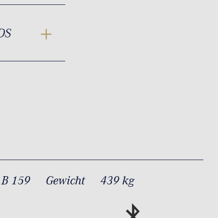
DS
 B 159
Gewicht
439 kg