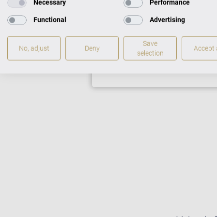
Necessary
Performance
Functional
Advertising
FLÜGEL IM CEN
Save
No, adjust
Deny
Accept a
selection