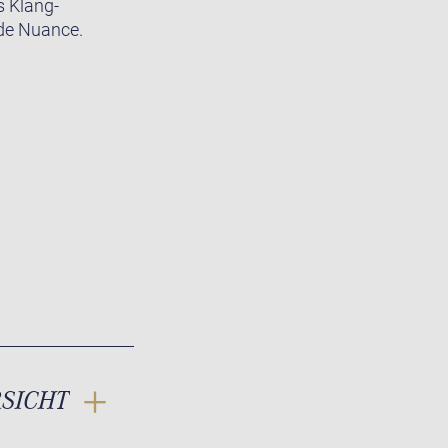
s Klang-
ede Nuance.
RSICHT