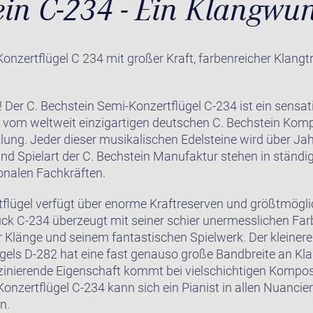
ein C-234 - Ein Klangwu
Konzertflügel C 234 mit großer Kraft, farbenreicher Klang
er C. Bechstein Semi-Konzertflügel C-234 ist ein sensati
lt vom weltweit einzigartigen deutschen C. Bechstein Ko
ung. Jeder dieser musikalischen Edelsteine wird über Jah
und Spielart der C. Bechstein Manufaktur stehen in ständ
onalen Fachkräften.
flügel verfügt über enorme Kraftreserven und größtmöglic
ck C-234 überzeugt mit seiner schier unermesslichen Farbv
 Klänge und seinem fantastischen Spielwerk. Der kleinere
ügels D-282 hat eine fast genauso große Bandbreite an Kl
zinierende Eigenschaft kommt bei vielschichtigen Kompos
onzertflügel C-234 kann sich ein Pianist in allen Nuancie
n.