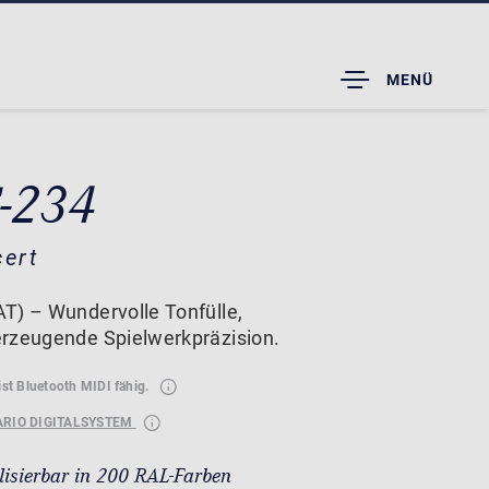
TOGGLE
MENÜ
DROPDOWN
C-234
cert
T) – Wundervolle Tonfülle,
erzeugende Spielwerkpräzision.
ist Bluetooth MIDI fähig.
ARIO DIGITALSYSTEM
lisierbar in 200 RAL-Farben