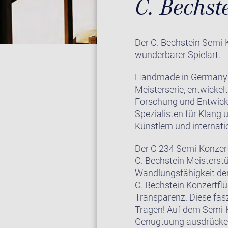
C. Bechst
Der C. Bechstein Semi-
wunderbarer Spielart.
Handmade in Germany! D
Meisterserie, entwicke
Forschung und Entwickl
Spezialisten für Klang 
Künstlern und internati
Der C 234 Semi-Konzert
C. Bechstein Meisterstü
Wandlungsfähigkeit der
C. Bechstein Konzertfl
Transparenz. Diese fas
Tragen! Auf dem Semi-K
Genugtuung ausdrücke