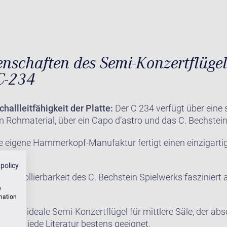
nschaften des Semi-Konzertflügel
C-234
challleitfähigkeit der Platte:
Der C 234 verfügt über eine s
m Rohmaterial, über ein Capo d’astro und das C. Bechstei
e eigene Hammerkopf-Manufaktur fertigt einen einzigartig
tsäle.
 policy
 Kontrollierbarkeit des C. Bechstein Spielwerks fasziniert 
en.
w
rmation
ist der ideale Semi-Konzertflügel für mittlere Säle, der abs
 für jede Literatur bestens geeignet.