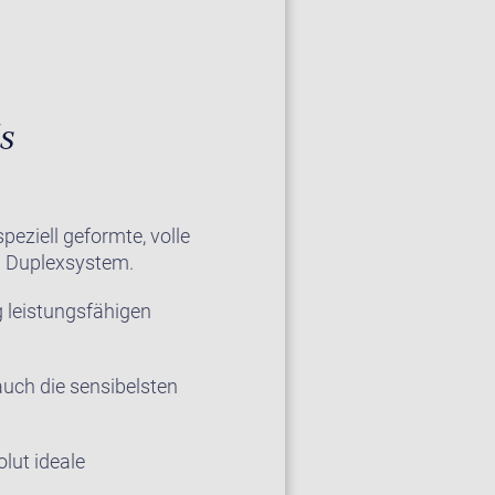
s
peziell geformte, volle
n Duplexsystem.
 leistungsfähigen
auch die sensibelsten
olut ideale