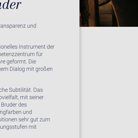
nder
transparenz und
onelles Instrument der
mpetenzzentrum für
re geformt. Die
igem Dialog mit großen
he Subtilität. Das
ielfalt, mit seiner
 Bruder des
angfarben und
itionen sehr gut zum
rungsstufen mit