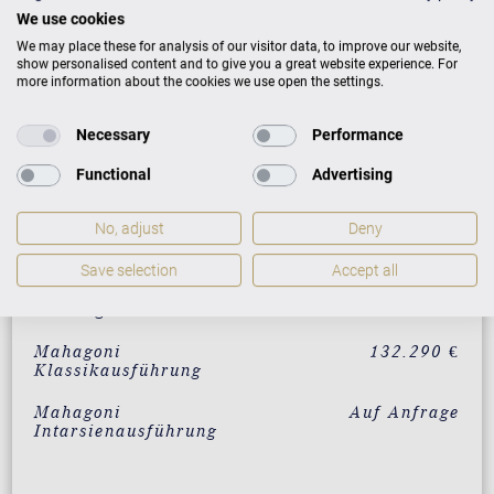
Mahagoni mit Messing
117.000 €
We use cookies
Eiche mit Messing
117.000 €
We may place these for analysis of our visitor data, to improve our website,
show personalised content and to give you a great website experience. For
more information about the cookies we use open the settings.
Wurzelnussbaum mit
132.000 €
Messing
Necessary
Performance
Vavona mit Messing
132.000 €
Functional
Advertising
Makassar mit Messing
132.000 €
No, adjust
Deny
Santos Palisander mit
132.000 €
Messing
Save selection
Accept all
Pyramidenmahagoni mit
132.000 €
Messing
Mahagoni
132.290 €
Klassikausführung
Mahagoni
Auf Anfrage
Intarsienausführung