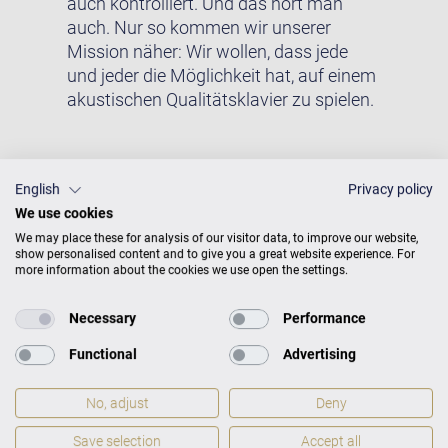
auch kontrolliert. Und das hört man
auch. Nur so kommen wir unserer
Mission näher: Wir wollen, dass jede
und jeder die Möglichkeit hat, auf einem
akustischen Qualitätsklavier zu spielen.
Studio S 8 Maße
English
Privacy policy
We use cookies
We may place these for analysis of our visitor data, to improve our website,
show personalised content and to give you a great website experience. For
more information about the cookies we use open the settings.
Maße
H 132 × B 149 × T 66
Gewicht
255 kg
Necessary
Performance
Functional
Advertising
No, adjust
Deny
Save selection
Accept all