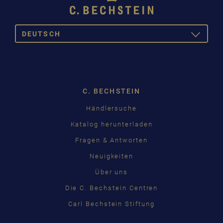
DEUTSCH
TOGGLE
DROPDOW
DEUTSCH
ENGLISH
C. BECHSTEIN
FRANÇAIS
Händlersuche
PУССКИЙ
Katalog herunterladen
ČEŠTINA
Fragen & Antworten
Neuigkeiten
中国
Über uns
日本語
Die C. Bechstein Centren
Carl Bechstein Stiftung