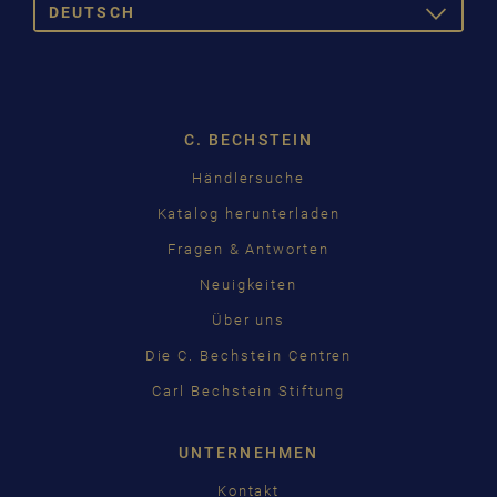
DEUTSCH
TOGGLE
DROPDOW
DEUTSCH
ENGLISH
C. BECHSTEIN
FRANÇAIS
Pусский
Händlersuche
čeština
Katalog herunterladen
Fragen & Antworten
中国
Neuigkeiten
日本語
Über uns
Die C. Bechstein Centren
Carl Bechstein Stiftung
UNTERNEHMEN
Kontakt