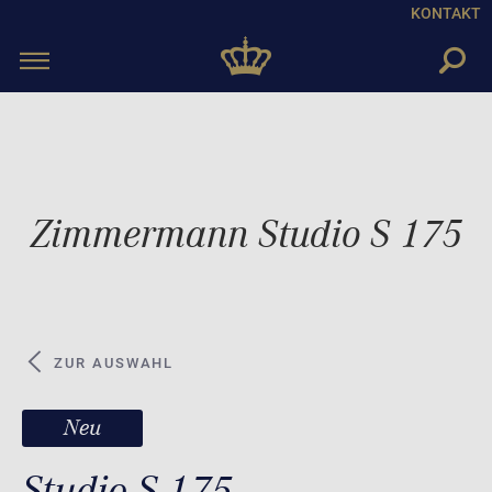
KONTAKT
Toggle
navigation
Zimmermann Studio S 175
ZUR AUSWAHL
Neu
Studio S 175