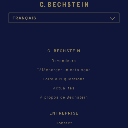
FRANÇAIS
TOGGLE
DROPDOW
DEUTSCH
ENGLISH
C. BECHSTEIN
FRANÇAIS
Revendeurs
PУССКИЙ
Télécharger un catalogue
ČEŠTINA
Foire aux questions
Actualités
中国
À propos de Bechstein
日本語
ENTREPRISE
Contact