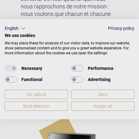
nous rapprochons de notre mission :
nous voulons que chacun et chacune
ait la possibilité de jouer sur un piano
acoustique de qualité.
English
Privacy policy
We use cookies
We may place these for analysis of our visitor data, to improve our website,
show personalised content and to give you a great website experience. For
more information about the cookies we use open the settings.
Studio S 8 Dimensions et poids
Necessary
Performance
Functional
Advertising
Dimensions et poids
H 132 × L
149 × P 66
Poids
255 kg
No, adjust
Deny
Save selection
Accept all