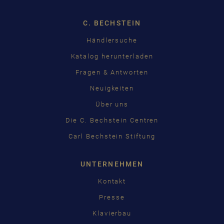
ENGLISH
C. BECHSTEIN
FRANÇAIS
Händlersuche
PУССКИЙ
Katalog herunterladen
ČEŠTINA
Fragen & Antworten
Neuigkeiten
中国
Über uns
日本語
Die C. Bechstein Centren
Carl Bechstein Stiftung
UNTERNEHMEN
Kontakt
Presse
Klavierbau